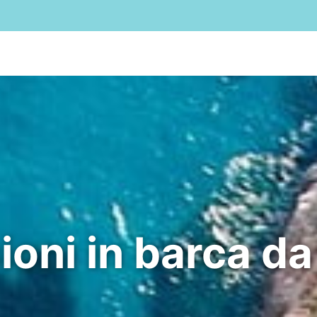
Home
Affitto
B&B
Vendita
Cala Liberotto
O
ioni in barca da