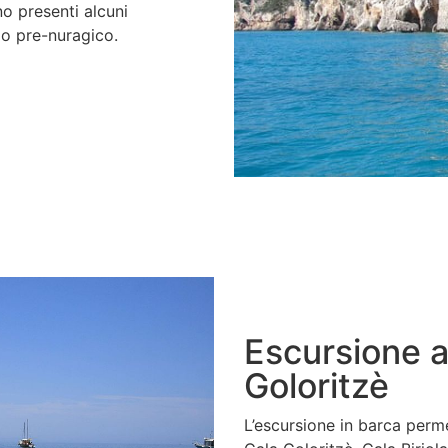
no presenti alcuni
odo pre-nuragico.
Escursione a
Goloritzè
L’escursione in barca perm