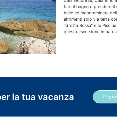
Cala Goloritzè, Cala Biriol
fare il bagno e prendere il 
belle ed incontaminate del
altrimenti solo via terra co
“Grotta Rossa” e le Piscin
questa escursione in barca
per la tua vacanza
Propos