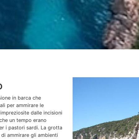
o
sione in barca che
rali per ammirare le
 impreziosite dalle incisioni
te che un tempo erano
r i pastori sardi. La grotta
 di ammirare gli ambienti