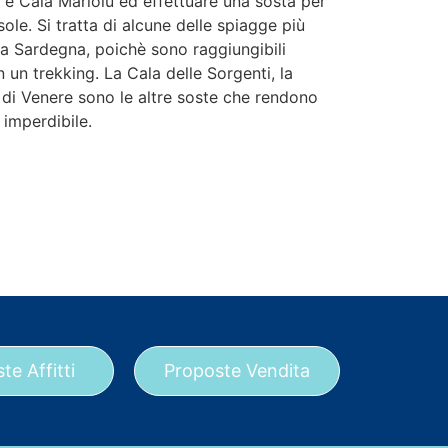
a e Cala Mariolu ed effettuare una sosta per
sole. Si tratta di alcune delle spiagge più
la Sardegna, poichè sono raggiungibili
n un trekking. La Cala delle Sorgenti, la
e di Venere sono le altre soste che rendono
 imperdibile.
te Affitti
Proposte Vendita