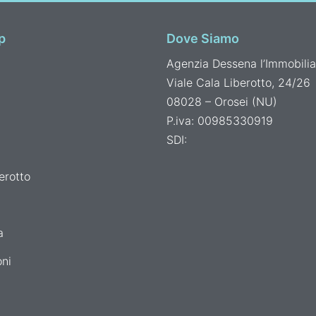
p
Dove Siamo
Agenzia Dessena l’Immobilia
Viale Cala Liberotto, 24/26
08028 – Orosei (NU)
P.iva: 00985330919
SDI:
erotto
a
ni