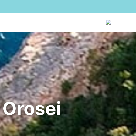
rosei
L’Agenzia
Recensioni
Contatti
IT
 Orosei