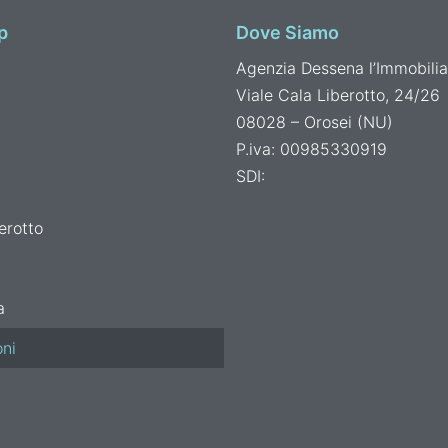
p
Dove Siamo
Agenzia Dessena l’Immobilia
Viale Cala Liberotto, 24/26
08028 – Orosei (NU)
P.iva: 00985330919
SDI:
erotto
a
ni