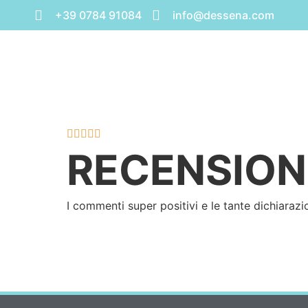
+39 0784 91084
info@dessena.com





RECENSIONI
I commenti super positivi e le tante dichiarazi