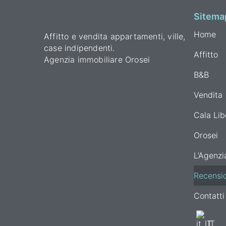
Sitema
Home
Affitto e vendita appartamenti, ville,
case indipendenti.
Affitto
Agenzia immobiliare Orosei
B&B
Vendita
Cala Lib
Orosei
L’Agenzi
Recensio
Contatti
IT