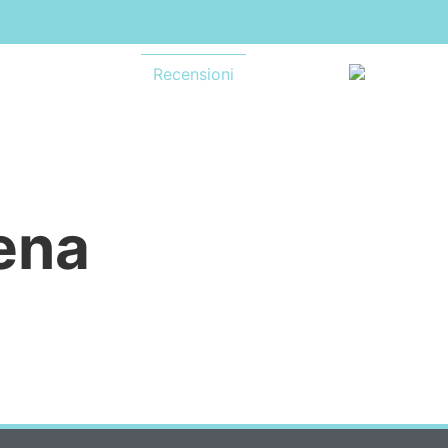
rosei
L’Agenzia
Recensioni
Contatti
IT
ena