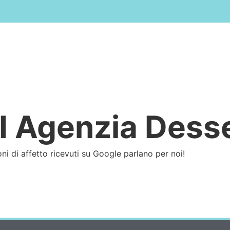
Home
Affitto
B&B
Vendita
Cala Liberotto
O
 Agenzia Dess
oni di affetto ricevuti su Google parlano per noi!