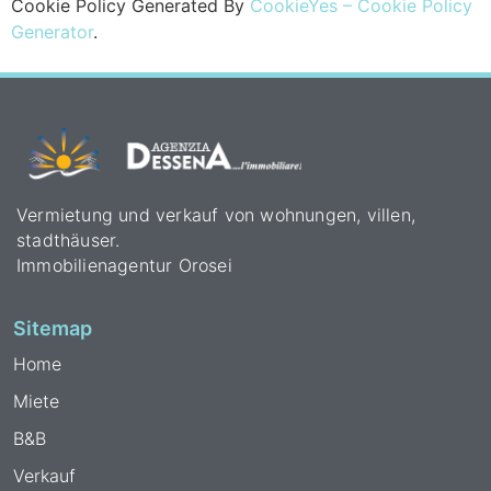
Cookie Policy Generated By
CookieYes – Cookie Policy
Generator
.
Vermietung und verkauf von wohnungen, villen,
stadthäuser.
Immobilienagentur Orosei
Sitemap
Home
Miete
B&B
Verkauf