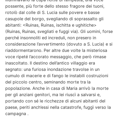
possente, più forte dello stesso fragore dei tuoni,
rotolò dal colle di S. Lucia sulle povere e basse
casupole del borgo, svegliando di soprassalto gli
abitanti: <Ruinas, Ruinas, ischitta e ughitiche>
(Ruinas, Ruinas, svegliati e fuggi via). Gli uomini, forse
perché insonnoliti ed increduli, non presero in
considerazione l’avvertimento (dovuto a S. Lucia) e si
riaddormentarono. Per altre due volte la misteriosa
voce ripeté l’accorato messaggio, che però rimase
inascoltato. Il destino dell’antico villaggio era
segnato: una furiosa inondazione travolse in un
cumulo di macerie e di fango le instabili costruzioni
del piccolo centro, seminando morte tra la
popolazione. Anche in casa di Maria arrivò la morte
per gli anziani genitori, ma lei riuscì a salvarsi e,
portando con sé le ricchezze di alcuni abitanti del
paese, periti anch’essi nella catastrofe, fuggì verso la
campagna .