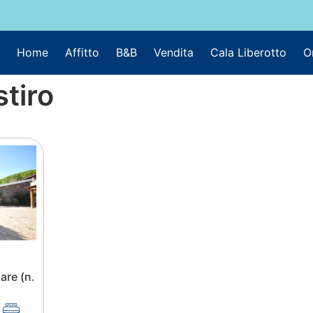
Home
Affitto
B&B
Vendita
Cala Liberotto
O
stiro
are (n.