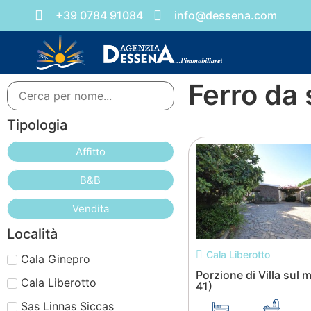
+39 0784 91084
info@dessena.com
Ferro da 
Tipologia
Affitto
B&B
Vendita
Località
Cala Liberotto
Cala Ginepro
Porzione di Villa sul m
Cala Liberotto
41)
Sas Linnas Siccas