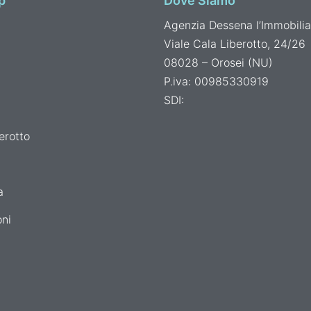
p
Dove Siamo
Agenzia Dessena l’Immobilia
Viale Cala Liberotto, 24/26
08028 – Orosei (NU)
P.iva: 00985330919
SDI:
erotto
a
ni