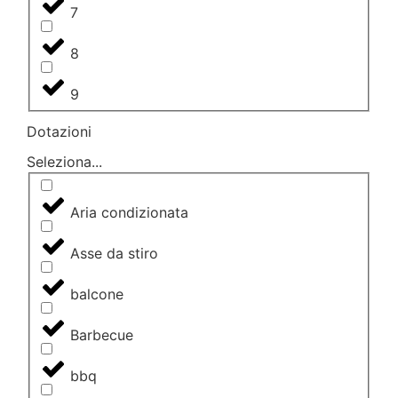
7
8
9
Dotazioni
Seleziona...
Aria condizionata
Asse da stiro
balcone
Barbecue
bbq