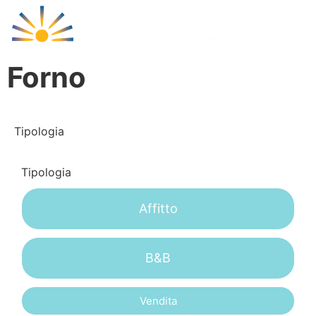
Cala Libero
Forno
Tipologia
Tipologia
Affitto
B&B
Vendita