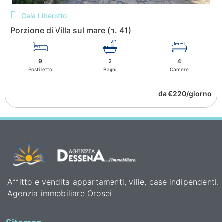
Cala Liberotto
Porzione di Villa sul mare (n. 41)
9
2
4
Posti letto
Bagni
Camere
da €220/giorno
Affitto e vendita appartamenti, ville, case indipendenti.
Agenzia immobiliare Orosei