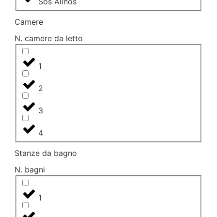
Sos Alinos
Camere
N. camere da letto
1
2
3
4
Stanze da bagno
N. bagni
1