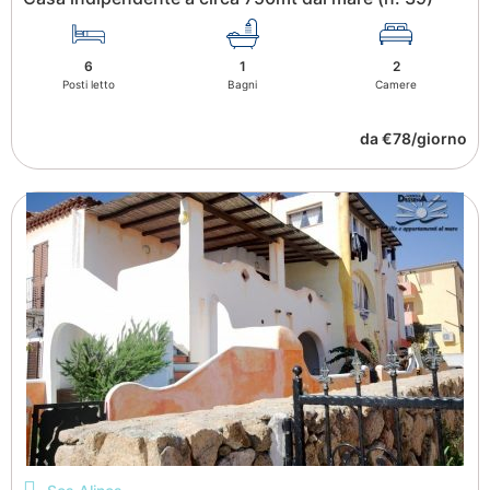
6
1
2
Posti letto
Bagni
Camere
da €78/giorno