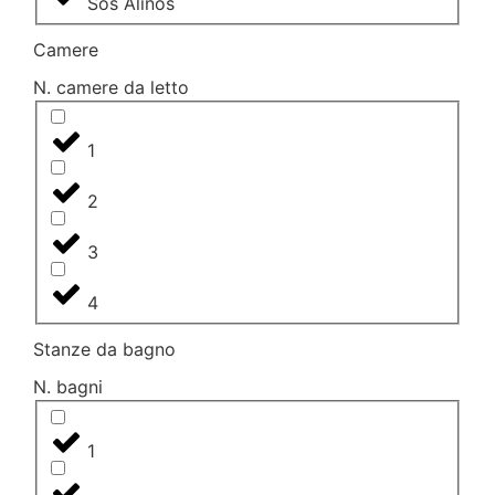
Sos Alinos
Camere
N. camere da letto
1
2
3
4
Stanze da bagno
N. bagni
1