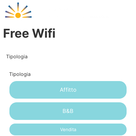
Cala Libero
Free Wifi
Tipologia
Tipologia
Affitto
B&B
Vendita