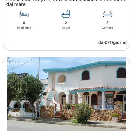
dal mare
6
2
3
Posti letto
Bagni
Camere
da €71/giorno