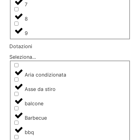
7
8
9
Dotazioni
Seleziona...
Aria condizionata
Asse da stiro
balcone
Barbecue
bbq