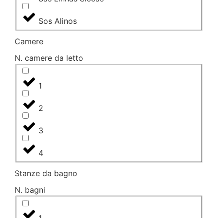
Sos Alinos
Camere
N. camere da letto
1
2
3
4
Stanze da bagno
N. bagni
1