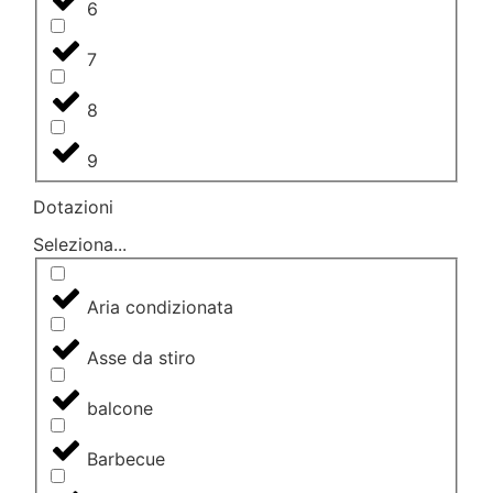
6
7
8
9
Dotazioni
Seleziona...
Aria condizionata
Asse da stiro
balcone
Barbecue