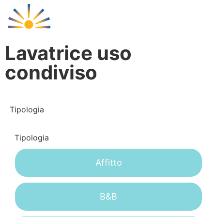
Cala Libero
Lavatrice uso
condiviso
Tipologia
Tipologia
Affitto
B&B