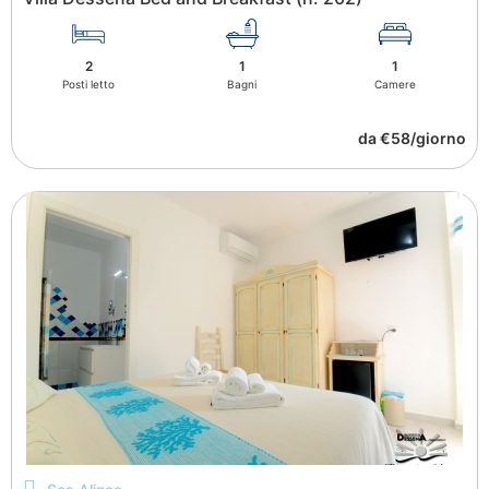
2
1
1
Posti letto
Bagni
Camere
da €58/giorno