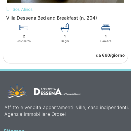
Sos Alinos
Villa Dessena Bed and Breakfast (n. 204)
2
1
1
Posti letto
Bagni
Camere
da €60/giorno
Affitto e vendita appartamenti, ville, case indipendenti.
Agenzia immobiliare Orosei