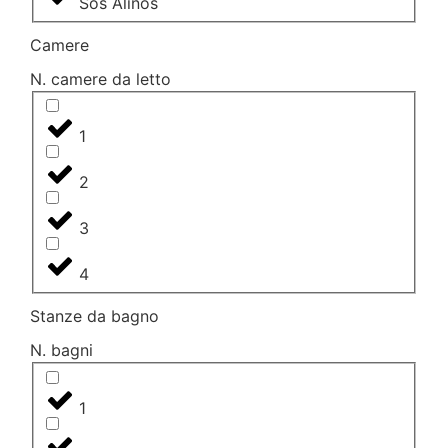
Sos Alinos
Camere
N. camere da letto
1
2
3
4
Stanze da bagno
N. bagni
1