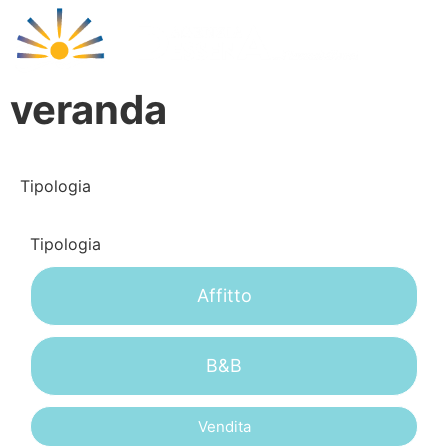
Cala Libero
veranda
Tipologia
Tipologia
Affitto
B&B
Vendita