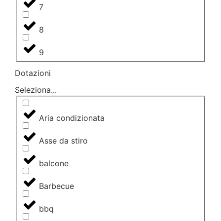
7
8
9
Dotazioni
Seleziona...
Aria condizionata
Asse da stiro
balcone
Barbecue
bbq