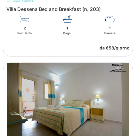
Sos Alinos
Villa Dessena Bed and Breakfast (n. 203)
2
1
1
Posti letto
Bagni
Camere
da €58/giorno