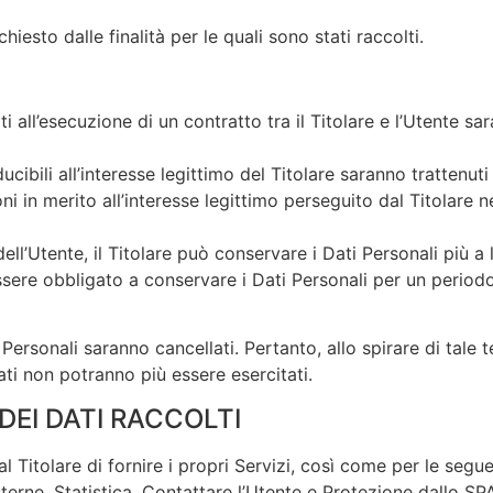
hiesto dalle finalità per le quali sono stati raccolti.
ati all’esecuzione di un contratto tra il Titolare e l’Utente 
nducibili all’interesse legittimo del Titolare saranno trattenut
ni in merito all’interesse legittimo perseguito dal Titolare 
ll’Utente, il Titolare può conservare i Dati Personali più
essere obbligato a conservare i Dati Personali per un perio
ersonali saranno cancellati. Pertanto, allo spirare di tale t
 Dati non potranno più essere esercitati.
DEI DATI RACCOLTI
al Titolare di fornire i propri Servizi, così come per le segu
terne, Statistica, Contattare l’Utente e Protezione dallo SP