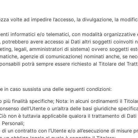
ezza volte ad impedire l’accesso, la divulgazione, la modific
enti informatici e/o telematici, con modalità organizzative 
casi, potrebbero avere accesso ai Dati altri soggetti coinvolt
ng, legali, amministratori di sistema) ovvero soggetti estern
formatiche, agenzie di comunicazione) nominati anche, se ne
sponsabili potrà sempre essere richiesto al Titolare del Tra
ente in caso sussista una delle seguenti condizioni:
 più finalità specifiche; Nota: in alcuni ordinamenti il Titol
nsenso dell’Utente o un’altra delle basi giuridiche specific
ò non è tuttavia applicabile qualora il trattamento di Dati 
 Personali;
 di un contratto con l’Utente e/o all’esecuzione di misure pr
 un obbligo legale al quale è soggetto il Titolare;