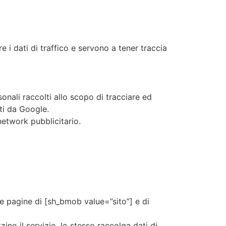
 i dati di traffico e servono a tener traccia
onali raccolti allo scopo di tracciare ed
ati da Google.
network pubblicitario.
le pagine di [sh_bmob value=”sito”] e di
zino il servizio, lo stesso raccolga dati di