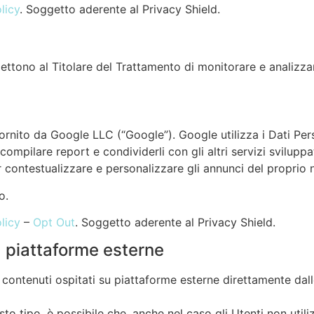
licy
. Soggetto aderente al Privacy Shield.
ettono al Titolare del Trattamento di monitorare e analizzare
ornito da Google LLC (“Google”). Google utilizza i Dati Pers
compilare report e condividerli con gli altri servizi svilupp
r contestualizzare e personalizzare gli annunci del proprio 
o.
licy
–
Opt Out
. Soggetto aderente al Privacy Shield.
a piattaforme esterne
e contenuti ospitati su piattaforme esterne direttamente dal
sto tipo, è possibile che, anche nel caso gli Utenti non utiliz