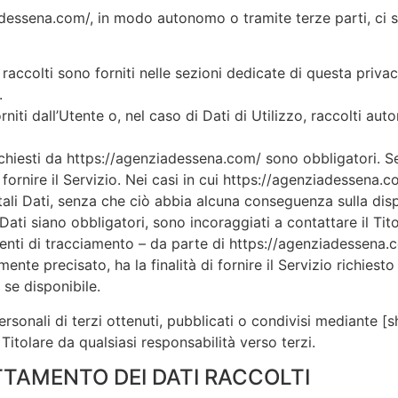
iadessena.com/, in modo autonomo o tramite terze parti, ci 
 raccolti sono forniti nelle sezioni dedicate di questa privac
.
niti dall’Utente o, nel caso di Dati di Utilizzo, raccolti au
ichiesti da https://agenziadessena.com/ sono obbligatori. Se
ornire il Servizio. Nei casi in cui https://agenziadessena.co
tali Dati, senza che ciò abbia alcuna conseguenza sulla dispo
ati siano obbligatori, sono incoraggiati a contattare il Tito
menti di tracciamento – da parte di https://agenziadessena.com
 precisato, ha la finalità di fornire il Servizio richiesto dal
se disponibile.
ersonali di terzi ottenuti, pubblicati o condivisi mediante [
l Titolare da qualsiasi responsabilità verso terzi.
TAMENTO DEI DATI RACCOLTI