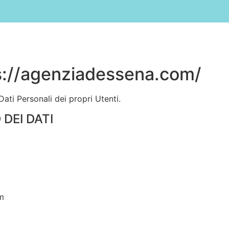
ome
Miete
B&B
Verkauf
Cala Liberotto
Orosei
ps://agenziadessena.com/
ati Personali dei propri Utenti.
DEI DATI
m