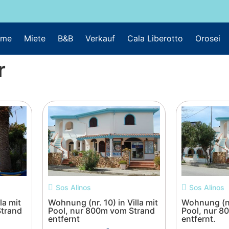
ome
Miete
B&B
Verkauf
Cala Liberotto
Orosei
r
Sos Alinos
Sos Alinos
la mit
Wohnung (nr. 10) in Villa mit
Wohnung (nr.
Strand
Pool, nur 800m vom Strand
Pool, nur 8
entfernt
entfernt.