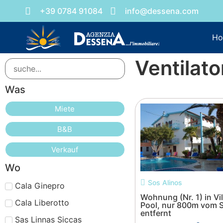
+39 0784 91084
info@dessena.com
H
Ventilato
Was
Miete
B&B
Verkauf
Wo
Sos Alinos
Cala Ginepro
Wohnung (Nr. 1) in Vil
Cala Liberotto
Pool, nur 800m vom 
entfernt
Sas Linnas Siccas