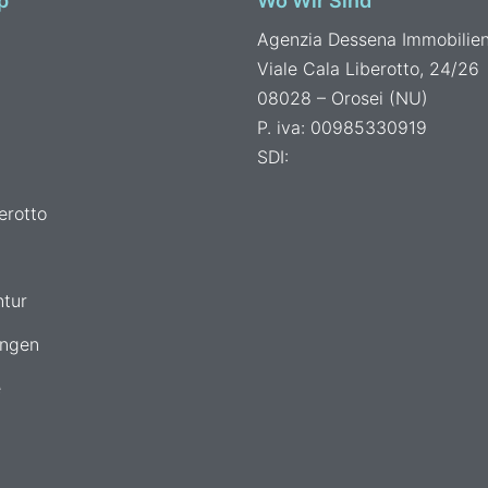
p
Wo Wir Sind
Agenzia Dessena Immobilie
Viale Cala Liberotto, 24/26
08028 – Orosei (NU)
P. iva: 00985330919
SDI:
erotto
ntur
ngen
e