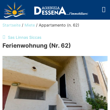
Cala Libero
Startseite
/
Miete
/ Appartamento (n. 62)
Sas Linnas Siccas
Ferienwohnung (Nr. 62)