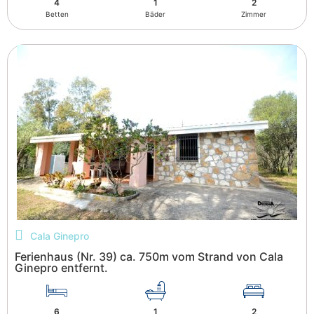
4
1
2
Betten
Bäder
Zimmer
Cala Ginepro
Ferienhaus (Nr. 39) ca. 750m vom Strand von Cala
Ginepro entfernt.
6
1
2