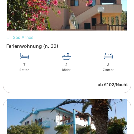
Sos Alinos
Ferienwohnung (n. 32)
7
2
3
Betten
Bäder
Zimmer
ab €102/Nacht