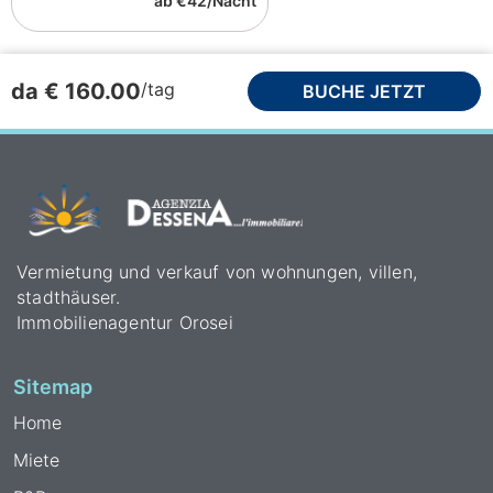
ab €42/Nacht
/tag
da € 160.00
BUCHE JETZT
Vermietung und verkauf von wohnungen, villen,
stadthäuser.
Immobilienagentur Orosei
Sitemap
Home
Miete