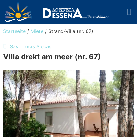
Cala Libero
Startseite
/
Miete
/ Strand-Villa (nr. 67)
Sas Linnas Siccas
Villa drekt am meer (nr. 67)